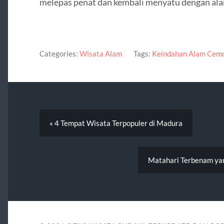
melepas penat dan kembali menyatu dengan al
Categories:
Wisata Alam
Tags:
Keindahan Alam Cemo
« 4 Tempat Wisata Terpopuler di Madura
Matahari Terbenam ya