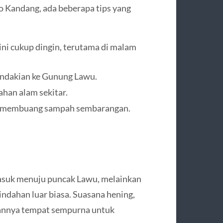
 Kandang, ada beberapa tips yang
ini cukup dingin, terutama di malam
pendakian ke Gunung Lawu.
han alam sekitar.
ak membuang sampah sembarangan.
asuk menuju puncak Lawu, melainkan
ndahan luar biasa. Suasana hening,
annya tempat sempurna untuk