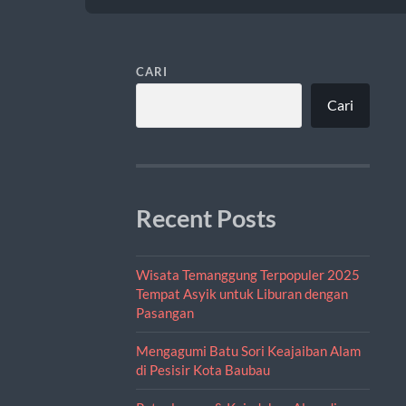
CARI
Cari
Recent Posts
Wisata Temanggung Terpopuler 2025
Tempat Asyik untuk Liburan dengan
Pasangan
Mengagumi Batu Sori Keajaiban Alam
di Pesisir Kota Baubau