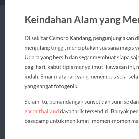
Keindahan Alam yang M
Di sekitar Cemoro Kandang, pengunjung akan d
menjulang tinggi, menciptakan suasana magis ya
Udara yang bersih dan segar membuat siapa saja
pagi hari, kabut tipis menyelimuti kawasan in
indah. Sinar matahari yang menembus sela-se
yang sangat fotogenik.
Selain itu, pemandangan sunset dan sunrise da
gacor thailand
daya tarik tersendiri. Banyak pen
basecamp untuk menikmati momen-momen magi