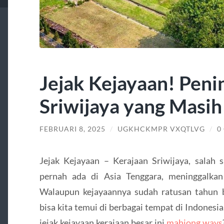
Jejak Kejayaan! Peni
Sriwijaya yang Masih
FEBRUARI 8, 2025
/
UGKHCKMPR VXQTLVG
/
0
Jejak Kejayaan – Kerajaan Sriwijaya, salah 
pernah ada di Asia Tenggara, meninggalkan 
Walaupun kejayaannya sudah ratusan tahun be
bisa kita temui di berbagai tempat di Indones
jejak kejayaan kerajaan besar ini
mahjong ways