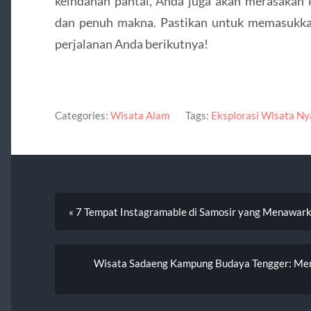
keindahan pantai, Anda juga akan merasakan 
dan penuh makna. Pastikan untuk memasukka
perjalanan Anda berikutnya!
Categories:
Wisata Alam
Tags:
Eksplorasi Wisata Ny
« 7 Tempat Instagramable di Samosir yang Menawa
Wisata Sadaeng Kampung Budaya Tengger: Me