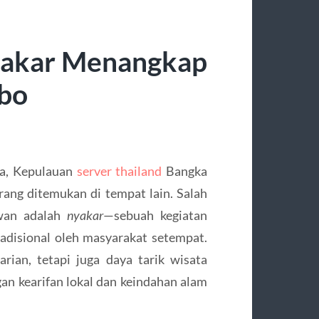
yakar Menangkap
ebo
ka, Kepulauan
server thailand
Bangka
ang ditemukan di tempat lain. Salah
awan adalah
nyakar
—sebuah kegiatan
radisional oleh masyarakat setempat.
rian, tetapi juga daya tarik wisata
 kearifan lokal dan keindahan alam