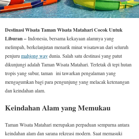
Destinasi Wisata Taman Wisata Matahari Cocok Untuk
Liburan –
Indonesia, bersama kekayaan alamnya yang
melimpah, berkelanjutan menarik minat wisatawan dari seluruh
penjuru
mahjong way
dunia. Salah satu destinasi yang patut
dikunjungi adalah Taman Wisata Matahari. Terletak di tepi hutan
tropis yang subur, taman ini tawarkan pengalaman yang
mengagumkan bagi para pengunjung yang melacak ketenangan
dan keindahan alam.
Keindahan Alam yang Memukau
Taman Wisata Matahari merupakan perpaduan sempurna antara
keindahan alam dan sarana rekreasi modern. Saat memasuki