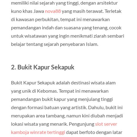
memiliki nilai sejarah yang tinggi, dengan arsitektur
kuno khas Jawa
nova88
yang masih terawat. Terletak
di kawasan perbukitan, tempat ini menawarkan
pemandangan indah dan suasana yang tenang, cocok
untuk wisatawan yang ingin menikmati ziarah sembari
belajar tentang sejarah penyebaran Islam.
2.
Bukit Kapur Sekapuk
Bukit Kapur Sekapuk adalah destinasi wisata alam
yang unik di Kebomas. Tempat ini menawarkan
pemandangan bukit kapur yang menjulang tinggi
dengan formasi batuan yang artistik. Dahulu, bukit ini
merupakan area tambang, namun kini diubah menjadi
lokasi wisata yang menarik. Pengunjung
slot server
kamboja winrate tertinggi
dapat berfoto dengan latar