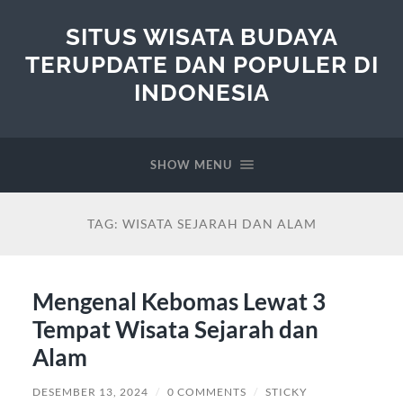
SITUS WISATA BUDAYA
TERUPDATE DAN POPULER DI
INDONESIA
SHOW MENU
TAG:
WISATA SEJARAH DAN ALAM
Mengenal Kebomas Lewat 3
Tempat Wisata Sejarah dan
Alam
DESEMBER 13, 2024
/
0 COMMENTS
/
STICKY