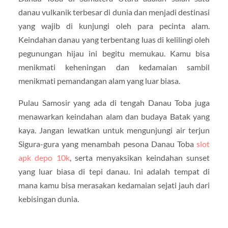
danau vulkanik terbesar di dunia dan menjadi destinasi
yang wajib di kunjungi oleh para pecinta alam.
Keindahan danau yang terbentang luas di kelilingi oleh
pegunungan hijau ini begitu memukau. Kamu bisa
menikmati keheningan dan kedamaian sambil
menikmati pemandangan alam yang luar biasa.
Pulau Samosir yang ada di tengah Danau Toba juga
menawarkan keindahan alam dan budaya Batak yang
kaya. Jangan lewatkan untuk mengunjungi air terjun
Sigura-gura yang menambah pesona Danau Toba
slot
apk depo 10k
, serta menyaksikan keindahan sunset
yang luar biasa di tepi danau. Ini adalah tempat di
mana kamu bisa merasakan kedamaian sejati jauh dari
kebisingan dunia.