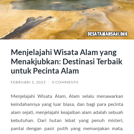
Menjelajahi Wisata Alam yang
Menakjubkan: Destinasi Terbaik
untuk Pecinta Alam
FEBRUARI 5, 2025
/
0 COMMENTS
Menjelajahi Wisata Alam, Alam selalu menawarkan
keindahannya yang luar biasa, dan bagi para pecinta
alam sejati, menjelajahi keajaiban alam adalah sebuah
kebutuhan. Dari hutan lebat yang penuh misteri,
pantai dengan pasir putih yang memanjakan mata,