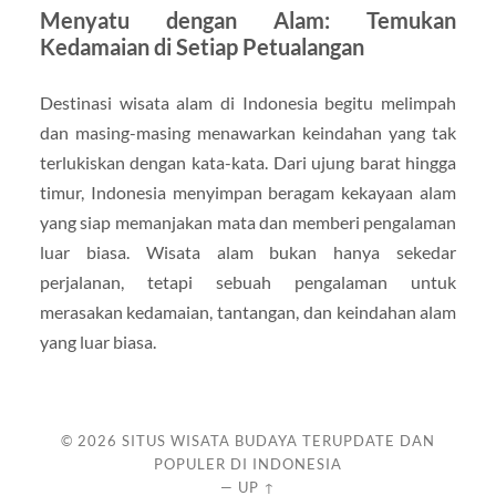
Menyatu dengan Alam: Temukan
Kedamaian di Setiap Petualangan
Destinasi wisata alam di Indonesia begitu melimpah
dan masing-masing menawarkan keindahan yang tak
terlukiskan dengan kata-kata. Dari ujung barat hingga
timur, Indonesia menyimpan beragam kekayaan alam
yang siap memanjakan mata dan memberi pengalaman
luar biasa. Wisata alam bukan hanya sekedar
perjalanan, tetapi sebuah pengalaman untuk
merasakan kedamaian, tantangan, dan keindahan alam
yang luar biasa.
© 2026
SITUS WISATA BUDAYA TERUPDATE DAN
POPULER DI INDONESIA
—
UP ↑